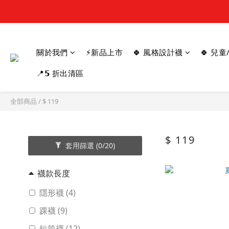
關於我們
⚡新品上市
🍀 風格設計襪
🍀 兒
📍𝟱 折出清區
全部商品
/
$ 119
$ 119
173 件
套用篩選
(0/20)
襪款長度
隱形襪 (4)
踝襪 (9)
短筒襪 (12)