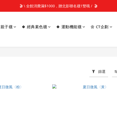
📢新加入會員 可享50元購物金元購物金(立即使用)✨
🎬 \ 全館消費滿$1000，贈北影聯名襪1雙哦 /  🎬
📢新加入會員 可享50元購物金元購物金(立即使用)✨
童/親子襪
🍀 經典素色襪
🍀 運動機能襪
🌼 CT企劃
篩選
商品