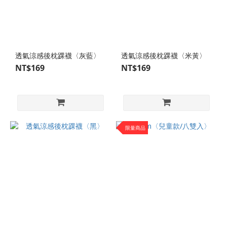
(XXS)
(60)
運
動
機
透氣涼感後枕踝襪〈灰藍〉
透氣涼感後枕踝襪〈米黃〉
能
NT$169
NT$169
自
行
車
型
限量商品
(9)
休閒
運動
型
(156)
球
類
運