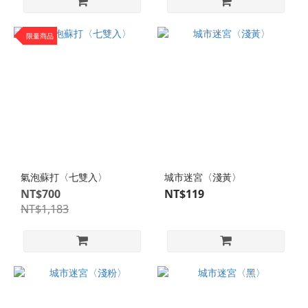
(188)
雙
限量商品
針
筒
(1)
透
明
襪
(40)
氣泡蘇打〈七雙入〉
城市迷宮〈淺黃〉
NT$700
NT$119
NT$1,183