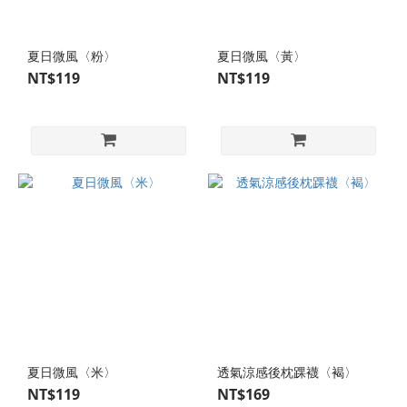
襪
(32)
夏日微風〈粉〉
夏日微風〈黃〉
踝
NT$119
NT$119
襪
(73)
膝
下
襪
(9)
短
筒
襪
(45)
中筒
襪
(521)
夏日微風〈米〉
透氣涼感後枕踝襪〈褐〉
NT$119
NT$169
各