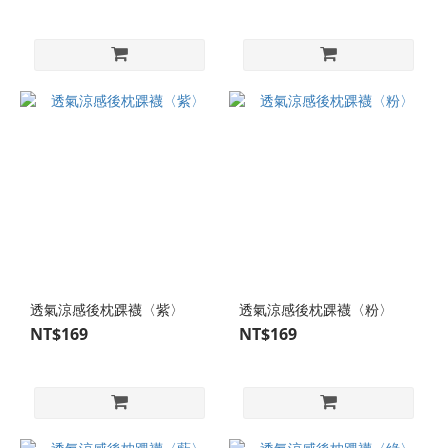
式
尺
寸
28-
30
cm
(XL)
(37)
25-
28
cm
(L)
(128)
透氣涼感後枕踝襪〈紫〉
透氣涼感後枕踝襪〈粉〉
NT$169
NT$169
23-
27
cm
(F)
(296)