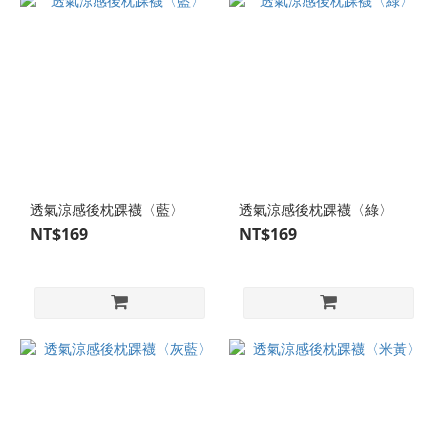
22-
25
cm
(M)
(257)
19-
22
cm
(S)
透氣涼感後枕踝襪〈藍〉
透氣涼感後枕踝襪〈綠〉
(96)
NT$169
NT$169
16-
18
cm
(XS)
(86)
13-
15
cm