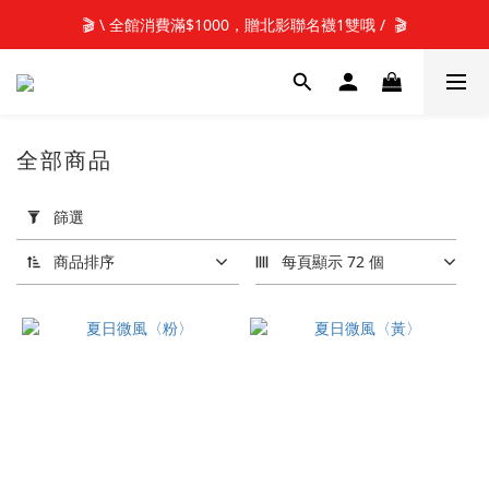
📢新加入會員 可享50元購物金元購物金(立即使用)✨
🎬 \ 全館消費滿$1000，贈北影聯名襪1雙哦 /  🎬
📢新加入會員 可享50元購物金元購物金(立即使用)✨
全部商品
697 件商品
套
用
篩選
篩
選
商品排序
每頁顯示 72 個
(0/20)
襪
款
長
度
隱
形