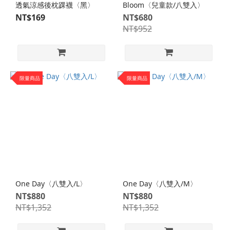
透氣涼感後枕踝襪〈黑〉
Bloom〈兒童款/八雙入〉
動
NT$169
型
NT$680
(45)
NT$952
慢
跑
型
限量商品
限量商品
(57)
特
色
襪
款
混
搭
襪
One Day〈八雙入/L〉
One Day〈八雙入/M〉
(47)
NT$880
NT$880
NT$1,352
NT$1,352
抗菌
襪