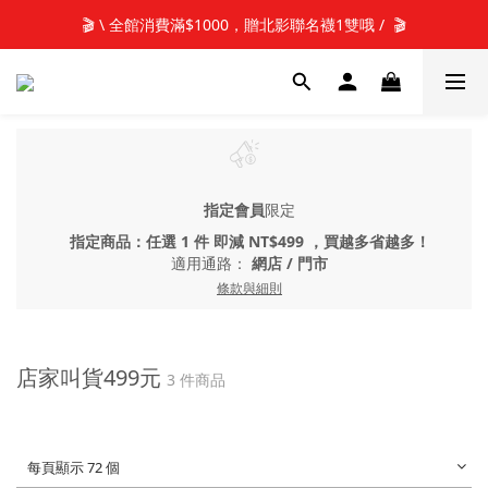
📢新加入會員 可享50元購物金元購物金(立即使用)✨
🎬 \ 全館消費滿$1000，贈北影聯名襪1雙哦 /  🎬
📢新加入會員 可享50元購物金元購物金(立即使用)✨
指定會員
限定
指定商品：任選 1 件 即減 NT$499 ，買越多省越多！
適用通路：
網店
/
門市
條款與細則
店家叫貨499元
3 件商品
每頁顯示 72 個