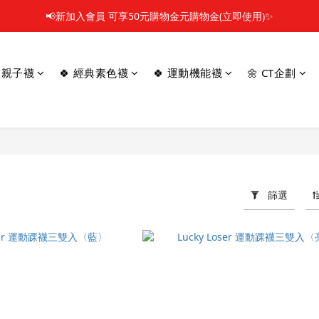
📢新加入會員 可享50元購物金元購物金(立即使用)✨
📢新加入會員 可享50元購物金元購物金(立即使用)✨
你在找 五趾襪嗎? >>點我
童/親子襪
🍀 經典素色襪
🍀 運動機能襪
🌼 CT企劃
🎬 \ 全館消費滿$1000，贈北影聯名襪1雙哦 /  🎬
📢新加入會員 可享50元購物金元購物金(立即使用)✨
篩選
7 件商品