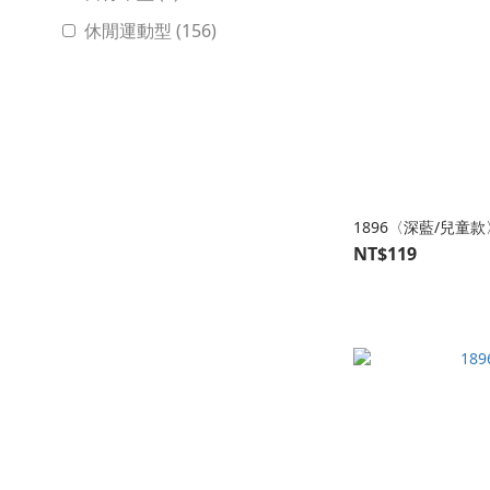
休閒運動型 (156)
球類運動型 (45)
慢跑型 (57)
特色襪款
混搭襪 (47)
1896〈深藍/兒童款
抗菌襪 (188)
NT$119
雙針筒 (1)
透明襪 (40)