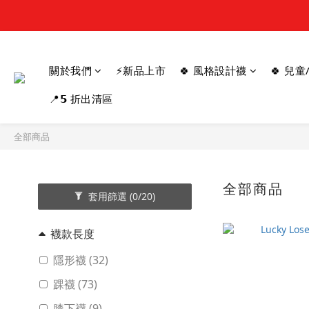
關於我們
⚡新品上市
🍀 風格設計襪
🍀 兒
📍𝟱 折出清區
全部商品
全部商品
69
套用篩選
(0/20)
襪款長度
隱形襪 (32)
踝襪 (73)
膝下襪 (9)