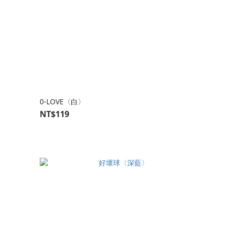
0-LOVE〈白〉
NT$119