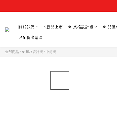
關於我們
⚡新品上市
🍀 風格設計襪
🍀 兒
📍𝟱 折出清區
全部商品
/
🍀 風格設計襪
/
中筒襪