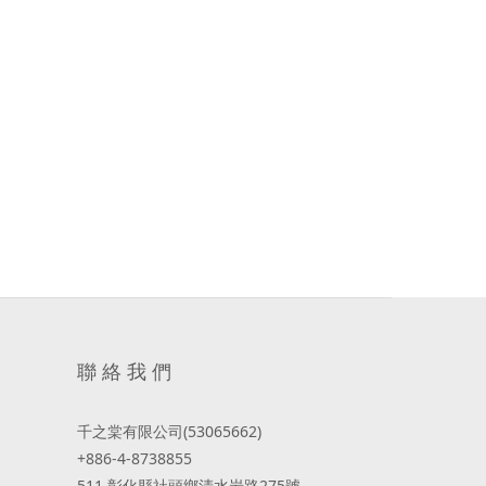
聯 絡 我 們
千之棠有限公司(53065662)
+886-4-8738855
511 彰化縣社頭鄉清水岩路275號