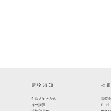
購 物 須 知
社 群
付款與配送方式
實體
海外購買
Faceb
退換貨須知
Insta