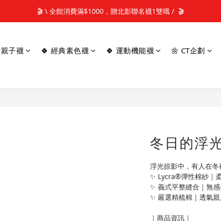
📢新加入會員 可享50元購物金元購物金(立即使用)✨
🎬 \ 全館消費滿$1000，贈北影聯名襪1雙哦 /  🎬
📢新加入會員 可享50元購物金元購物金(立即使用)✨
童/親子襪
🍀 經典素色襪
🍀 運動機能襪
🌼 CT企劃
冬日的浮
浮光掠影中，有人在冬
✨ Lycra®彈性棉紗
✨ 義式平整縫合｜無感
✨ 嚴選精梳棉｜透氣
｜商品資訊｜