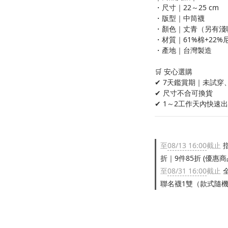
・尺寸｜22～25 cm
・版型｜中筒襪
・顏色｜丈青（另有淺
・材質｜61%棉+22%
・產地｜台灣製造
🛒 安心選購
✔ 7天鑑賞期｜未試穿
✔ 尺寸不合可換貨
✔ 1～2工作天內快速
至
08/13 16:00
截止
指
折｜9件85折 (優惠商
至
08/31 16:00
截止
全
聯名襪1雙（款式隨