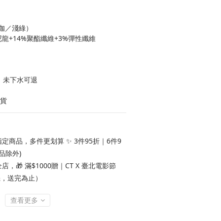
咖／淺綠）
尼龍+14%聚酯纖維+3%彈性纖維
、未下水可退
出貨
定商品，多件更划算 ✨ 3件95折｜6件9
品除外)
店，🎁 滿$1000贈｜CT X 臺北電影節
機，送完為止）
查看更多