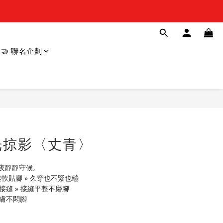
🤝 聯名企劃
立即購買
光掠影〈丈青〉
夜靜靜守候。
｜柔軟貼腳 » 久穿也不緊也繃
接縫 » 接縫平整不磨腳
親膚不悶腳