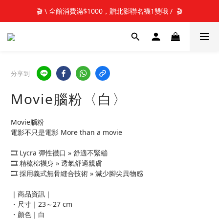
📢新加入會員 可享50元購物金元購物金(立即使用)✨
🎬 \ 全館消費滿$1000，贈北影聯名襪1雙哦 /  🎬
📢新加入會員 可享50元購物金元購物金(立即使用)✨
分享到
Movie腦粉〈白〉
Movie腦粉
電影不只是電影 More than a movie
🎞️ Lycra 彈性襪口 » 舒適不緊繃
🎞️ 精梳棉襪身 » 透氣舒適親膚
🎞️ 採用義式無骨縫合技術 » 減少腳尖異物感
｜商品資訊｜
・尺寸｜23～27 cm
・顏色｜白