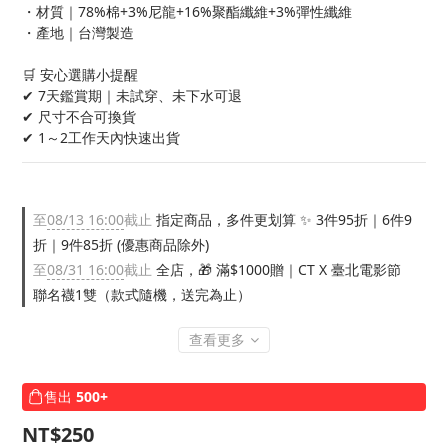
・材質｜78%棉+3%尼龍+16%聚酯纖維+3%彈性纖維
・產地｜台灣製造
🛒 安心選購小提醒
✔ 7天鑑賞期｜未試穿、未下水可退
✔ 尺寸不合可換貨
✔ 1～2工作天內快速出貨
至
08/13 16:00
截止
指定商品，多件更划算 ✨ 3件95折｜6件9
折｜9件85折 (優惠商品除外)
至
08/31 16:00
截止
全店，🎁 滿$1000贈｜CT X 臺北電影節
聯名襪1雙（款式隨機，送完為止）
查看更多
售出
500+
NT$250