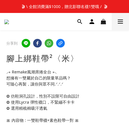
📢新加入會員 可享50元購物金元購物金(立即使用)✨
🎬 \ 全館消費滿$1000，贈北影聯名襪1雙哦 /  🎬
📢新加入會員 可享50元購物金元購物金(立即使用)✨
分享到
腳上綁鞋帶²〈米〉
⸝⋆ Remake風潮席捲全台 ⋆⸜
想擁有一雙屬於自己的限量單品嗎？
可隨心再製，讓你與眾不同.ᐟ.ᐟ.ᐟ 
✿ 仿鞋洞孔設計，性別不設限可自由設計
✿ 使用Lycra 彈性襪口，不緊繃不卡卡
✿ 選用精梳棉吸汗透氣
🎀 內容物 : 一雙鞋帶襪+素色鞋帶一對 🎀