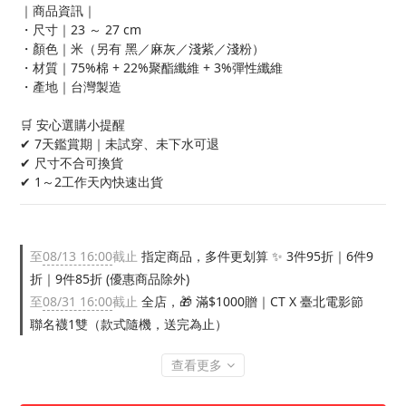
｜商品資訊｜
・尺寸｜23 ～ 27 cm
・顏色｜米（另有 黑／麻灰／淺紫／淺粉）
・材質｜75%棉 + 22%聚酯纖維 + 3%彈性纖維
・產地｜台灣製造
🛒 安心選購小提醒
✔ 7天鑑賞期｜未試穿、未下水可退
✔ 尺寸不合可換貨
✔ 1～2工作天內快速出貨
至
08/13 16:00
截止
指定商品，多件更划算 ✨ 3件95折｜6件9
折｜9件85折 (優惠商品除外)
至
08/31 16:00
截止
全店，🎁 滿$1000贈｜CT X 臺北電影節
聯名襪1雙（款式隨機，送完為止）
查看更多