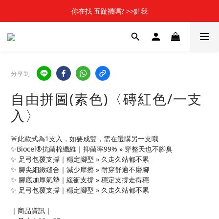
📢新加入會員 可享50元購物金元購物金(立即使用)✨
你在找 五趾襪嗎? >>點我
🎬 \ 全館消費滿$1000，贈北影聯名襪1雙哦 /  🎬
📢新加入會員 可享50元購物金元購物金(立即使用)✨
分享到
自由拼圖(素色)〈磚紅色/一支
入〉
🚨此款式為1支入，如要成雙，需在選購另一支哦
✨Biocel®抗菌棉纖維｜抑菌率99% » 穿整天也不腳臭
✨ 足弓包覆支撐｜穩定腳型 » 久走久站都不累
✨ 腳尖細緻縫合｜減少摩擦 » 耐穿舒適不磨腳
✨ 腳底加厚氣墊｜緩衝支撐 » 穩定支撐走得穩
✨ 足弓包覆支撐｜穩定腳型 » 久走久站都不累
｜商品資訊｜