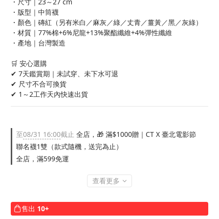
・尺寸｜23～27 cm
・版型｜中筒襪
・顏色｜磚紅（另有米白／麻灰／綠／丈青／薑黃／黑／灰綠）
・材質｜77%棉+6%尼龍+13%聚酯纖維+4%彈性纖維
・產地｜台灣製造
🛒 安心選購
✔ 7天鑑賞期｜未試穿、未下水可退
✔ 尺寸不合可換貨
✔ 1～2工作天內快速出貨
至
08/31 16:00
截止
全店，🎁 滿$1000贈｜CT X 臺北電影節
聯名襪1雙（款式隨機，送完為止）
全店，滿599免運
查看更多
售出
10+