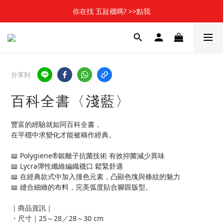
📢新加入會員 可享50元購物金元購物金(立即使用)✨
你在找 五趾襪嗎? >>點我
🎬 \ 全館消費滿$1000，贈北影聯名襪1雙哦 /  🎬
📢新加入會員 可享50元購物金元購物金(立即使用)✨
分享到
百科全書〈淺藍〉
豐富的經驗就如同百科全書，
在平穩中求變化才能被稱作經典。
📖 Polygiene®銀離子抗菌技術 有效抑菌減少異味
📖 Lycra彈性纖維編織襪口 鬆緊舒適
📖 在經典款式中加入撞色元素，凸顯色塊與條紋的魅力
📖 縫合細緻的布料，完美弧度貼合腳跟版型。
｜商品資訊｜
・尺寸｜25～28／28～30 cm