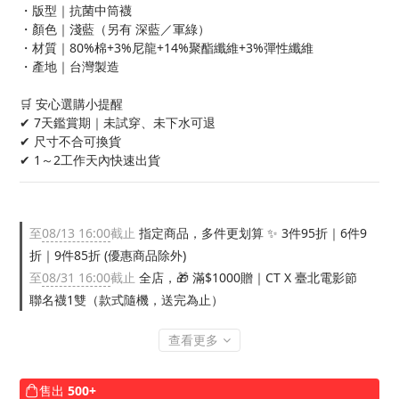
・版型｜抗菌中筒襪
・顏色｜淺藍（另有 深藍／軍綠）
・材質｜80%棉+3%尼龍+14%聚酯纖維+3%彈性纖維
・產地｜台灣製造
🛒 安心選購小提醒
✔ 7天鑑賞期｜未試穿、未下水可退
✔ 尺寸不合可換貨
✔ 1～2工作天內快速出貨
至
08/13 16:00
截止
指定商品，多件更划算 ✨ 3件95折｜6件9
折｜9件85折 (優惠商品除外)
至
08/31 16:00
截止
全店，🎁 滿$1000贈｜CT X 臺北電影節
聯名襪1雙（款式隨機，送完為止）
查看更多
售出
500+