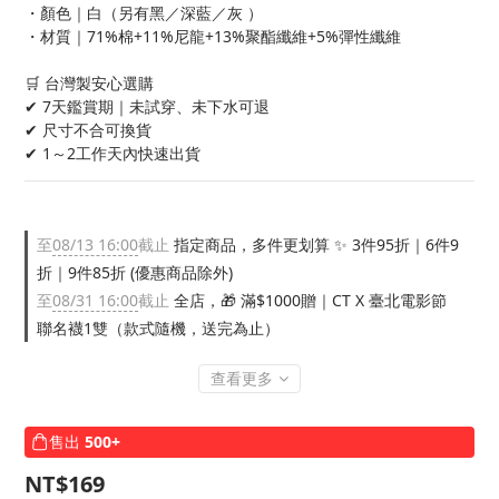
・顏色｜白（另有黑／深藍／灰 ）
・材質｜71%棉+11%尼龍+13%聚酯纖維+5%彈性纖維
🛒 台灣製安心選購
✔ 7天鑑賞期｜未試穿、未下水可退
✔ 尺寸不合可換貨
✔ 1～2工作天內快速出貨
至
08/13 16:00
截止
指定商品，多件更划算 ✨ 3件95折｜6件9
折｜9件85折 (優惠商品除外)
至
08/31 16:00
截止
全店，🎁 滿$1000贈｜CT X 臺北電影節
聯名襪1雙（款式隨機，送完為止）
查看更多
售出
500+
NT$169