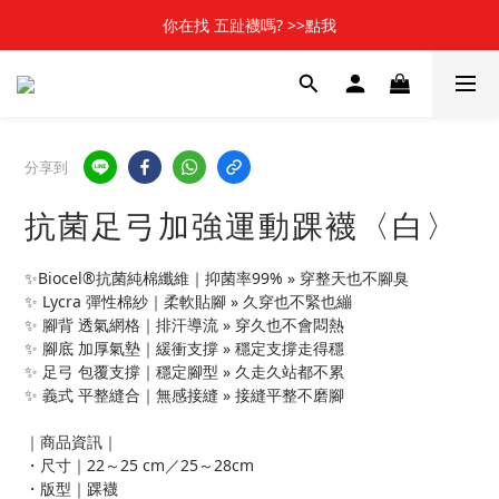
📢新加入會員 可享50元購物金元購物金(立即使用)✨
你在找 五趾襪嗎? >>點我
🎬 \ 全館消費滿$1000，贈北影聯名襪1雙哦 /  🎬
📢新加入會員 可享50元購物金元購物金(立即使用)✨
分享到
抗菌足弓加強運動踝襪〈白〉
✨Biocel®抗菌純棉纖維｜抑菌率99% » 穿整天也不腳臭
✨ Lycra 彈性棉紗｜柔軟貼腳 » 久穿也不緊也繃
✨ 腳背 透氣網格｜排汗導流 » 穿久也不會悶熱 
✨ 腳底 加厚氣墊｜緩衝支撐 » 穩定支撐走得穩 
✨ 足弓 包覆支撐｜穩定腳型 » 久走久站都不累 
✨ 義式 平整縫合｜無感接縫 » 接縫平整不磨腳
｜商品資訊｜
・尺寸｜22～25 cm／25～28cm
・版型｜踝襪